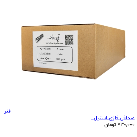
فنر
صحافی فلزی استیل...
730,000
تومان