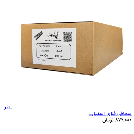
فنر
صحافی فلزی استیل...
876,000
تومان