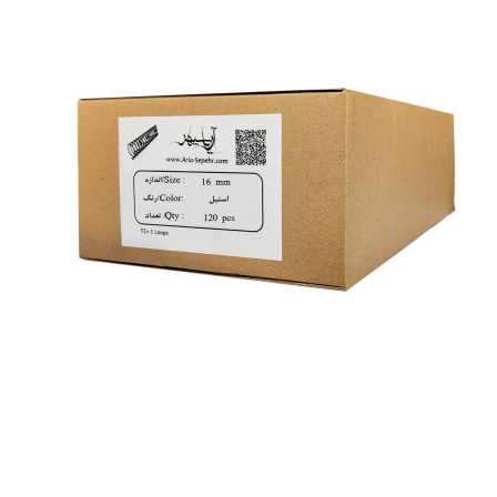
فنر
صحافی فلزی استیل...
789,000
تومان