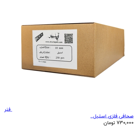
فنر
صحافی فلزی استیل...
730,000
تومان