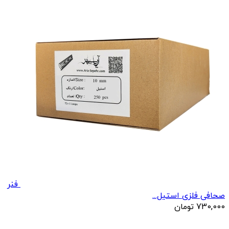
فنر
صحافی فلزی استیل...
730,000
تومان