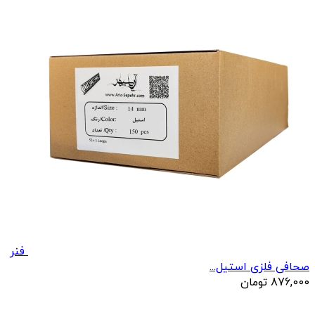
فنر
صحافی فلزی استیل...
876,000
تومان