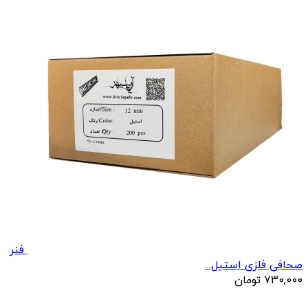
فنر
صحافی فلزی استیل...
730,000
تومان