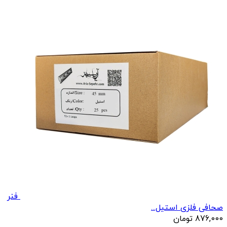
فنر
صحافی فلزی استیل...
876,000
تومان