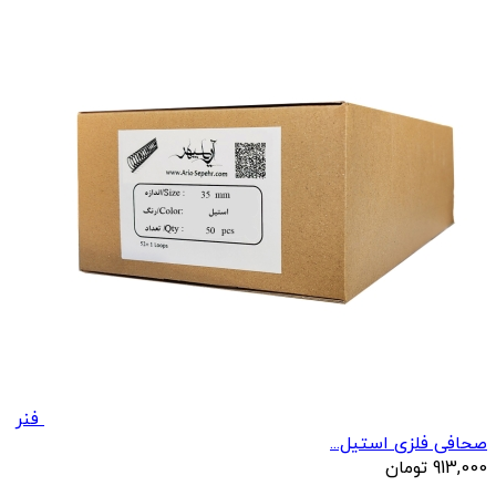
فنر
صحافی فلزی استیل...
913,000
تومان