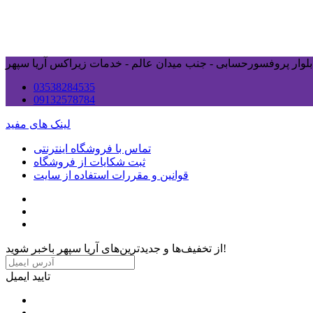
ی بلوار پروفسورحسابی - جنب میدان عالم - خدمات زیراکس آریا سپهر
03538284535
09132578784
لینک های مفید
تماس با فروشگاه اینترنتی
ثبت شکایات از فروشگاه
قوانین و مقررات استفاده از سایت
از تخفیف‌ها و جدیدترین‌های آریا سپهر باخبر شوید!
تایید ایمیل