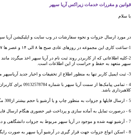
قوانین و مقررات خدمات زیراکس آریا سپهر
با سلام
در مورد ارسال جزوات و نحوه سفارشات در وب سايت و اپليکيشن آريا سپهر
1-ساعت کاری این مجموعه در روزهای عادی صبح ها ۸ الی ۱۴ و عصر ها ۱۷ الی ۲۲ و در ایام تعطیل صبح از ۱۱ الی ۱3 و عصر از ۱۸ الی ۲۱ می باشد.
2-کلیه اطلاعاتی که از کاربردر روند ثبت نام در آریا سپهر اخذ میگردد م
سپهر متعهد به حفظ و حراست از این اطلاعات است.
3- ثبت ایمیل کاربر تنها به منظور اطلاع از تخفیفات و اخبار جدید آریاسپهر می باشد و هیچ کاربرد دیگری ندارد.
4 - تمامی پیامک‌ها از سمت آریا سپهر با
شماره
09132578784 ب
کلاهبرداری باشد.
5 -
ارسال فایلها و جزوات به منظور چاپ و یا آرشیو با حجم بیشتر از300 مگابایت امکان پذیر نمی باشد.
6 -
درصورت تمایل به آماده سازی و پرداخت غیر حضوری هنگام ارسال فای
7 -
آرشيو تهيه شده و موجود در آريا سپهر مربوط به جزوات دانشگاهی و 
8 -
اسکن انواع جزوات جهت قرار گیری در آرشیو آریا سپهر به صورت رایگا