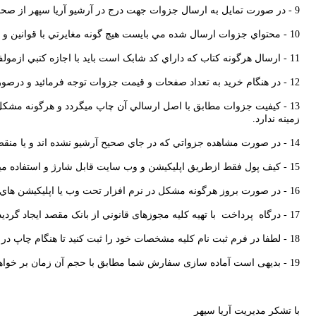
9 -
در صورت تمايل به ارسال جزوات جهت درج در آرشيو آريا سپهر از صحت 
10 -
محتواي جزوات ارسال شده مي بايست هيچ گونه مغايرتي با قوانين و 
11 -
ارسال هرگونه کتاب که داراي کد شابک است بايد با اجازه کتبي ازمولف
12 -
در هنگام خريد به تعداد صفحات و قيمت جزوات توجه فرمائيد و درصو
13 -
کيفيت جزوات مطابق با اصل ارسالي آن چاپ ميگردد و هرگونه مشکل در
زمينه ندارد.
14 -
در صورت مشاهده جزواتي که در جاي صحيح آرشيو نشده اند و يا من
15
- کیف پول فقط ازطریق اپلیکیشن و وب سایت قابل شارژ و استفاده میباش
16
-
در صورت بروز هرگونه مشکل در نرم افزار تحت وب يا اپليکيشن هاي موبا
17
-
درگاه
پرداخت
با تهیه کليه مجوزهای قانوني از بانک مقصد ایجاد گردي
18
-
لطفا در فرم ثبت نام کلیه مشخصات خود را ثبت کنید تا هنگام
چاپ در 
19 -
بدیهی است آماده سازی سفارش شما مطابق با حجم آن زمان بر خواهد
با تشکر مدیریت آریا سپهر