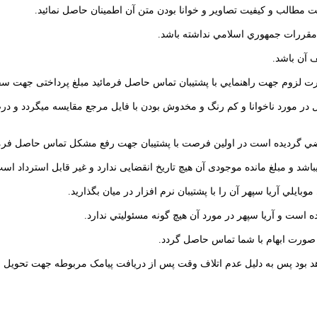
مطالب و کیفیت تصاویر و خوانا بودن متن آن اطمينان حاصل نمائيد.
مقررات جمهوري اسلامي نداشته باشد.
 آن باشد.
رت لزوم جهت راهنمايي با پشتيبان تماس حاصل فرمائيد مبلغ پرداختی جهت س
 مورد ناخوانا و کم رنگ و مخدوش بودن با فایل مرجع مقايسه ميگردد و درص
قضي گرديده است در اولین فرصت
با پشتیبان جهت رفع مشکل تماس حاصل فرما
د و مبلغ مانده موجودی آن هیچ تاریخ انقضایی ندارد و غیر قابل استرداد اس
يلي آريا سپهر آن را با پشتيبان نرم افزار در ميان بگذارید.
ده است و آريا سپهر در مورد آن هيچ گونه مسئوليتي ندارد.
صورت ابهام با شما تماس حاصل گردد.
 بود پس به دلیل عدم اتلاف وقت پس از دریافت پیامک مربوطه جهت تحویل س