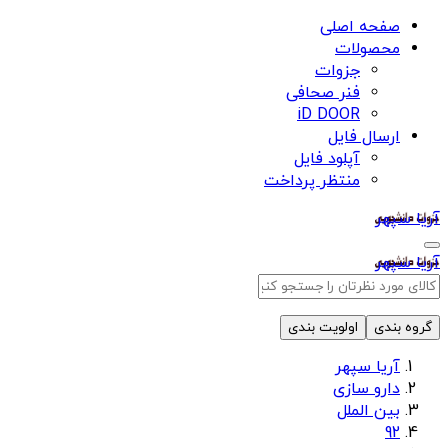
صفحه اصلی
محصولات
جزوات
فنر صحافی
iD DOOR
ارسال فایل
آپلود فایل
منتظر پرداخت
آریا سپهر
آریا سپهر
گروه بندی
اولویت بندی
آریا سپهر
دارو سازی
بین الملل
92