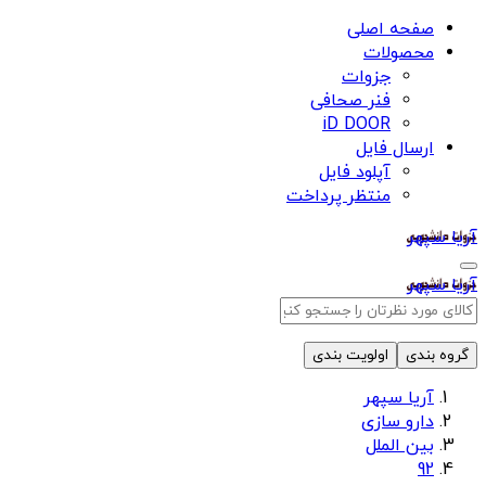
صفحه اصلی
محصولات
جزوات
فنر صحافی
iD DOOR
ارسال فایل
آپلود فایل
منتظر پرداخت
آریا سپهر
آریا سپهر
گروه بندی
اولویت بندی
آریا سپهر
دارو سازی
بین الملل
92