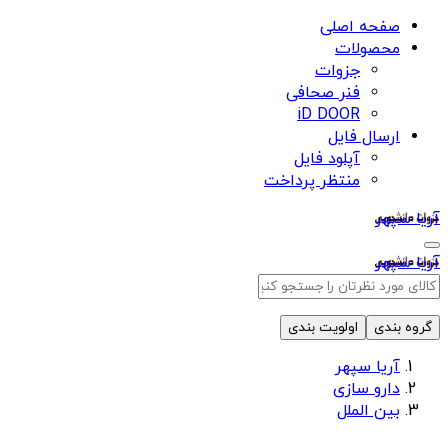
صفحه اصلی
محصولات
جزوات
فنر صحافی
iD DOOR
ارسال فایل
آپلود فایل
منتظر پرداخت
آریا سپهر
آریا سپهر
گروه بندی
اولویت بندی
آریا سپهر
دارو سازی
بین الملل