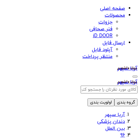
صفحه اصلی
محصولات
جزوات
فنر صحافی
iD DOOR
ارسال فایل
آپلود فایل
منتظر پرداخت
آریا سپهر
آریا سپهر
گروه بندی
اولویت بندی
آریا سپهر
دندان پزشکی
بین الملل
96