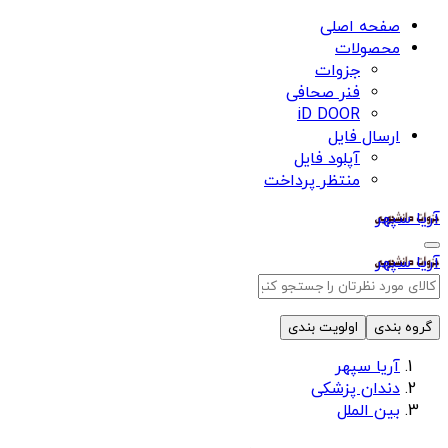
صفحه اصلی
محصولات
جزوات
فنر صحافی
iD DOOR
ارسال فایل
آپلود فایل
منتظر پرداخت
آریا سپهر
آریا سپهر
گروه بندی
اولویت بندی
آریا سپهر
دندان پزشکی
بین الملل