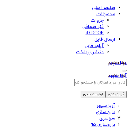
صفحه اصلی
محصولات
جزوات
فنر صحافی
iD DOOR
ارسال فایل
آپلود فایل
منتظر پرداخت
آریا سپهر
آریا سپهر
گروه بندی
اولویت بندی
آریا سپهر
دارو سازی
سراسری
داروسازی 95