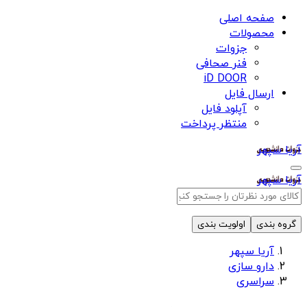
صفحه اصلی
محصولات
جزوات
فنر صحافی
iD DOOR
ارسال فایل
آپلود فایل
منتظر پرداخت
آریا سپهر
آریا سپهر
گروه بندی
اولویت بندی
آریا سپهر
دارو سازی
سراسری