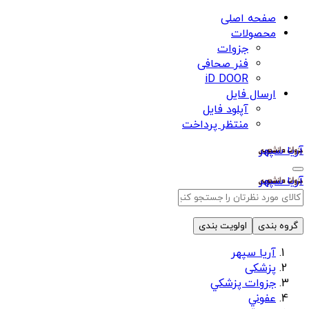
صفحه اصلی
محصولات
جزوات
فنر صحافی
iD DOOR
ارسال فایل
آپلود فایل
منتظر پرداخت
آریا سپهر
آریا سپهر
گروه بندی
اولویت بندی
آریا سپهر
پزشکی
جزوات پزشكي
عفوني