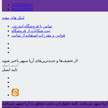
03538284535
09132578784
لینک های مفید
تماس با فروشگاه اینترنتی
ثبت شکایات از فروشگاه
قوانین و مقررات استفاده از سایت
از تخفیف‌ها و جدیدترین‌های آریا سپهر باخبر شوید!
تایید ایمیل
ریا سپهر می‌باشد.
sepehr.com