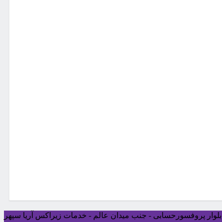
ی بلوار پروفسورحسابی - جنب میدان عالم - خدمات زیراکس آریا سپهر