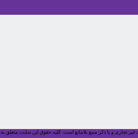
یر تجاری و با ذکر منبع بلامانع است. کليه حقوق اين سايت متعلق به آ