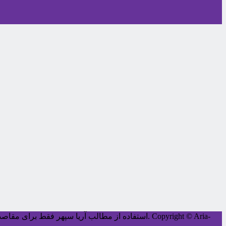
Copyright © Aria-
کليه حقوق اين سايت متعلق به آریا سپهر می‌باشد.
استفاده از مطالب آریا سپهر فقط برای مقاصد غ