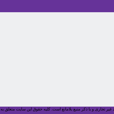
یر تجاری و با ذکر منبع بلامانع است. کليه حقوق اين سايت متعلق به آ