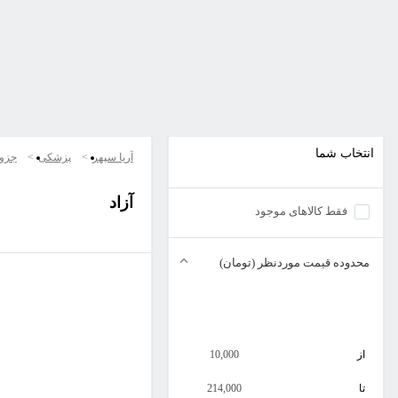
انتخاب شما
آریا سپهر
پزشکی
جزو
آزاد
فقط کالاهای موجود
محدوده قیمت موردنظر (تومان)
از
10,000
تا
214,000