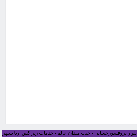
ی بلوار پروفسورحسابی - جنب میدان عالم - خدمات زیراکس آریا سپهر