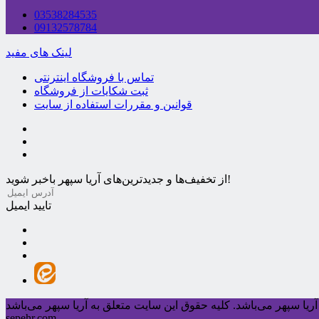
03538284535
09132578784
لینک های مفید
تماس با فروشگاه اینترنتی
ثبت شکایات از فروشگاه
قوانین و مقررات استفاده از سایت
از تخفیف‌ها و جدیدترین‌های آریا سپهر باخبر شوید!
تایید ایمیل
ریا سپهر می‌باشد.
sepehr.com