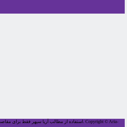
Copyright © Aria-
کليه حقوق اين سايت متعلق به آریا سپهر می‌باشد.
استفاده از مطالب آریا سپهر فقط برای مقاصد غ