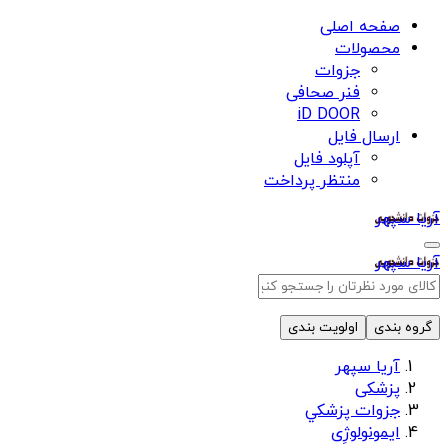
صفحه اصلی
محصولات
جزوات
فنر صحافی
iD DOOR
ارسال فایل
آپلود فایل
منتظر پرداخت
آریا سپهر
آریا سپهر
گروه بندی
اولویت بندی
آریا سپهر
پزشکی
جزوات پزشكي
ایمونولوژِی