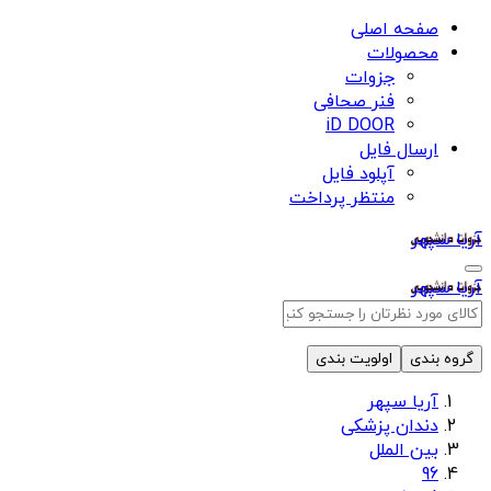
صفحه اصلی
محصولات
جزوات
فنر صحافی
iD DOOR
ارسال فایل
آپلود فایل
منتظر پرداخت
آریا سپهر
آریا سپهر
گروه بندی
اولویت بندی
آریا سپهر
دندان پزشکی
بین الملل
96