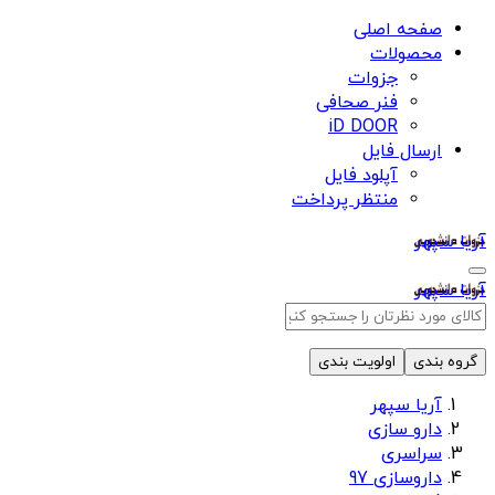
صفحه اصلی
محصولات
جزوات
فنر صحافی
iD DOOR
ارسال فایل
آپلود فایل
منتظر پرداخت
آریا سپهر
آریا سپهر
گروه بندی
اولویت بندی
آریا سپهر
دارو سازی
سراسری
داروسازی 97