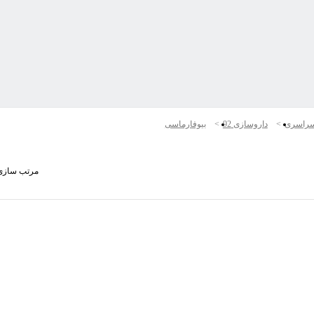
راسری
داروسازی 92
بیوفارماسی
مرتب سازی