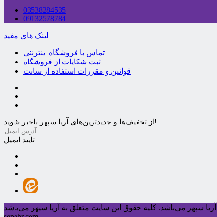
03538284535
09132578784
لینک های مفید
تماس با فروشگاه اینترنتی
ثبت شکایات از فروشگاه
قوانین و مقررات استفاده از سایت
از تخفیف‌ها و جدیدترین‌های آریا سپهر باخبر شوید!
تایید ایمیل
ریا سپهر می‌باشد.
sepehr.com