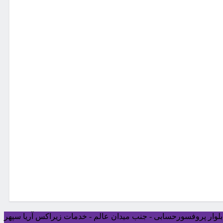
ی بلوار پروفسورحسابی - جنب میدان عالم - خدمات زیراکس آریا سپهر