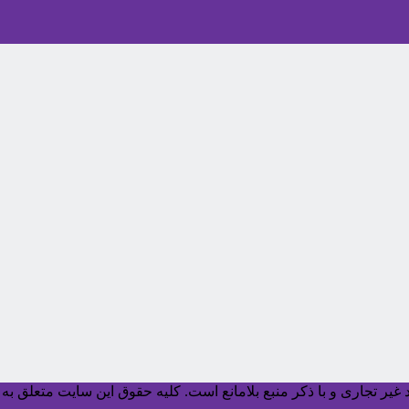
یر تجاری و با ذکر منبع بلامانع است. کليه حقوق اين سايت متعلق به آ