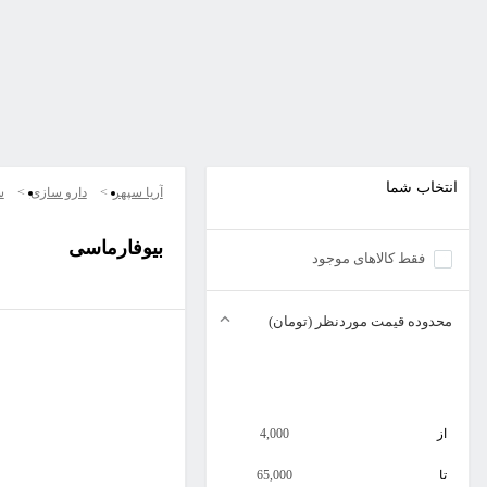
انتخاب شما
آریا سپهر
دارو سازی
س
بیوفارماسی
فقط کالاهای موجود
محدوده قیمت موردنظر (تومان)
از
4,000
تا
65,000