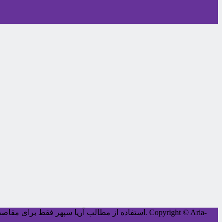
Copyright © Aria-
کليه حقوق اين سايت متعلق به آریا سپهر می‌باشد.
استفاده از مطالب آریا سپهر فقط برای مقاصد غ