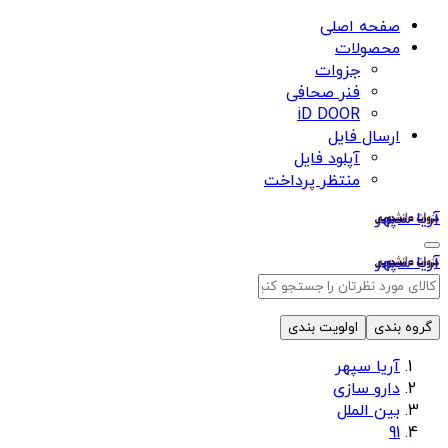
صفحه اصلی
محصولات
جزوات
فنر صحافی
iD DOOR
ارسال فایل
آپلود فایل
منتظر پرداخت
آریا سپهر
آریا سپهر
گروه بندی
اولویت بندی
آریا سپهر
دارو سازی
بین الملل
91