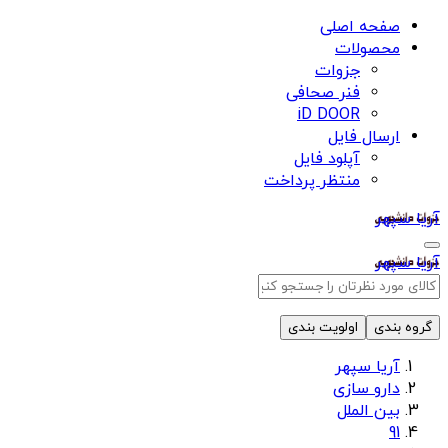
صفحه اصلی
محصولات
جزوات
فنر صحافی
iD DOOR
ارسال فایل
آپلود فایل
منتظر پرداخت
آریا سپهر
آریا سپهر
گروه بندی
اولویت بندی
آریا سپهر
دارو سازی
بین الملل
91