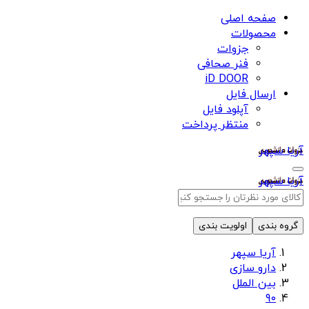
صفحه اصلی
محصولات
جزوات
فنر صحافی
iD DOOR
ارسال فایل
آپلود فایل
منتظر پرداخت
آریا سپهر
آریا سپهر
گروه بندی
اولویت بندی
آریا سپهر
دارو سازی
بین الملل
90