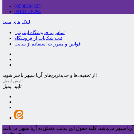
03538284535
09132578784
لینک های مفید
تماس با فروشگاه اینترنتی
ثبت شکایات از فروشگاه
قوانین و مقررات استفاده از سایت
از تخفیف‌ها و جدیدترین‌های آریا سپهر باخبر شوید!
تایید ایمیل
ریا سپهر می‌باشد.
sepehr.com