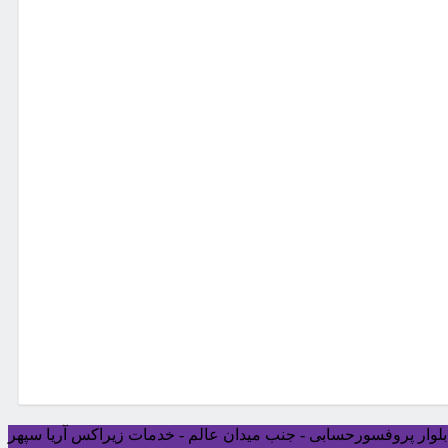
ی بلوار پروفسورحسابی - جنب میدان عالم - خدمات زیراکس آریا سپهر