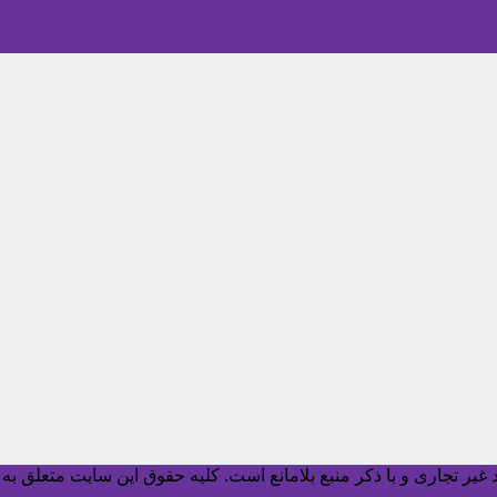
یر تجاری و با ذکر منبع بلامانع است. کليه حقوق اين سايت متعلق به آ