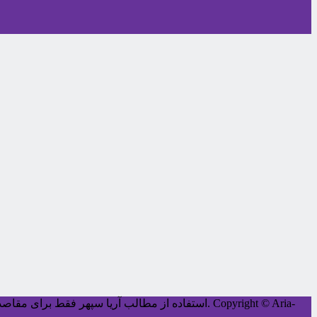
Copyright © Aria-
کليه حقوق اين سايت متعلق به آریا سپهر می‌باشد.
استفاده از مطالب آریا سپهر فقط برای مقاصد غ