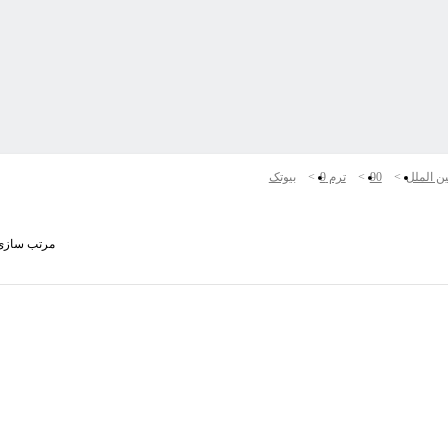
ین الملل
90
ترم 9
بیوتک
مرتب سازی