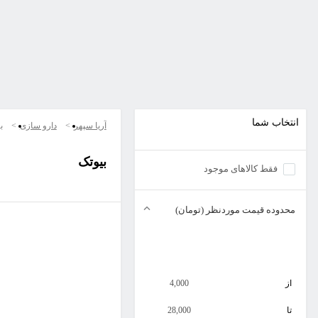
انتخاب شما
آریا سپهر
دارو سازی
ب
بیوتک
فقط کالاهای موجود
محدوده قیمت موردنظر (تومان)
از
4,000
تا
28,000