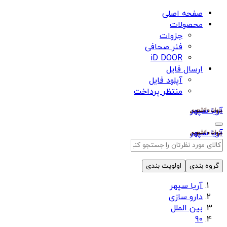
صفحه اصلی
محصولات
جزوات
فنر صحافی
iD DOOR
ارسال فایل
آپلود فایل
منتظر پرداخت
آریا سپهر
آریا سپهر
گروه بندی
اولویت بندی
آریا سپهر
دارو سازی
بین الملل
90