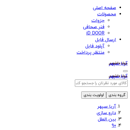
صفحه اصلی
محصولات
جزوات
فنر صحافی
iD DOOR
ارسال فایل
آپلود فایل
منتظر پرداخت
آریا سپهر
آریا سپهر
گروه بندی
اولویت بندی
آریا سپهر
دارو سازی
بین الملل
90