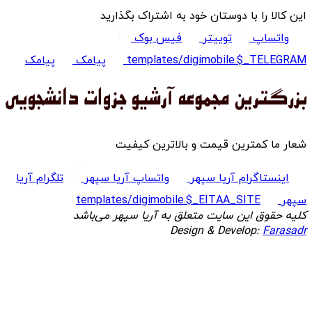
این کالا را با دوستان خود به اشتراک بگذارید
واتساپ
توییتر
فیس بوک
templates/digimobile.$_TELEGRAM
پیامک
پیامک
شعار ما کمترین قیمت و بالاترین کیفیت
اینستاگرام آریا سپهر
واتساپ آریا سپهر
تلگرام آریا
سپهر
templates/digimobile.$_EITAA_SITE
کلیه حقوق این سایت متعلق به آریا سپهر می‌باشد
Design & Develop:
Farasadr