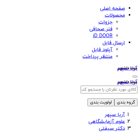
صفحه اصلی
محصولات
جزوات
فنر صحافی
iD DOOR
ارسال فایل
آپلود فایل
منتظر پرداخت
آریا سپهر
آریا سپهر
گروه بندی
اولویت بندی
آریا سپهر
علوم آزمایشگاهی
دکتر سیفتی