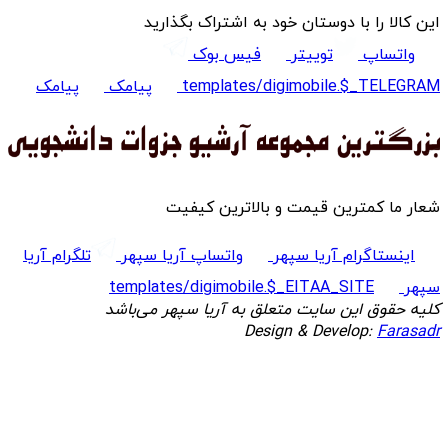
این کالا را با دوستان خود به اشتراک بگذارید
واتساپ
توییتر
فیس بوک
templates/digimobile.$_TELEGRAM
پیامک
پیامک
شعار ما کمترین قیمت و بالاترین کیفیت
اینستاگرام آریا سپهر
واتساپ آریا سپهر
تلگرام آریا
سپهر
templates/digimobile.$_EITAA_SITE
کلیه حقوق این سایت متعلق به آریا سپهر می‌باشد
Design & Develop:
Farasadr