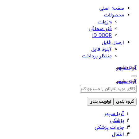
صفحه اصلی
محصولات
جزوات
فنر صحافی
iD DOOR
ارسال فایل
آپلود فایل
منتظر پرداخت
آریا سپهر
آریا سپهر
گروه بندی
اولویت بندی
آریا سپهر
پزشکی
جزوات پزشكي
اطفال