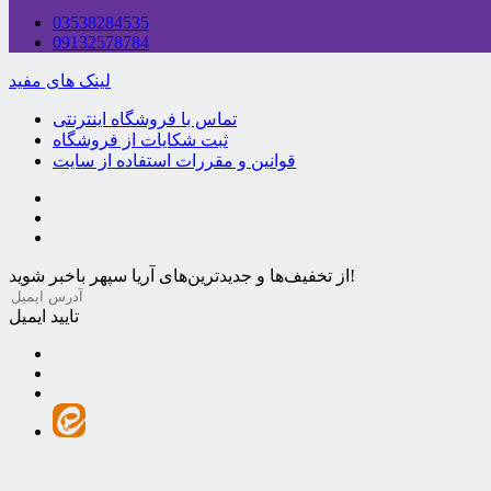
03538284535
09132578784
لینک های مفید
تماس با فروشگاه اینترنتی
ثبت شکایات از فروشگاه
قوانین و مقررات استفاده از سایت
از تخفیف‌ها و جدیدترین‌های آریا سپهر باخبر شوید!
تایید ایمیل
ریا سپهر می‌باشد.
sepehr.com