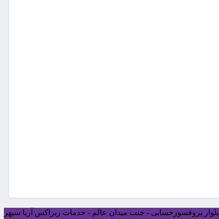
ی بلوار پروفسورحسابی - جنب میدان عالم - خدمات زیراکس آریا سپهر