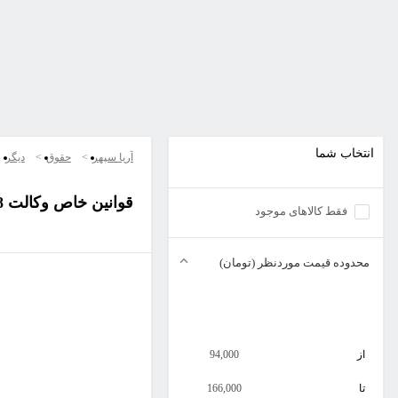
انتخاب شما
آریا سپهر
حقوق
دیگر
قوانین خاص وکالت 98
فقط کالاهای موجود
محدوده قیمت موردنظر (تومان)
از
94,000
تا
166,000