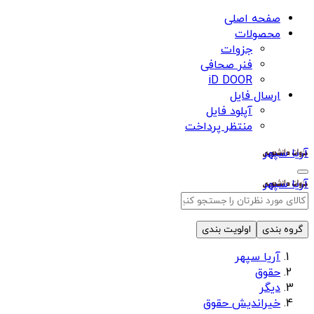
صفحه اصلی
محصولات
جزوات
فنر صحافی
iD DOOR
ارسال فایل
آپلود فایل
منتظر پرداخت
آریا سپهر
آریا سپهر
گروه بندی
اولویت بندی
آریا سپهر
حقوق
دیگر
خیراندیش حقوق