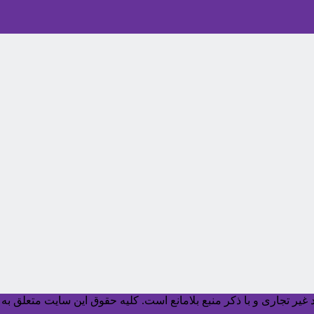
یر تجاری و با ذکر منبع بلامانع است. کليه حقوق اين سايت متعلق به آ