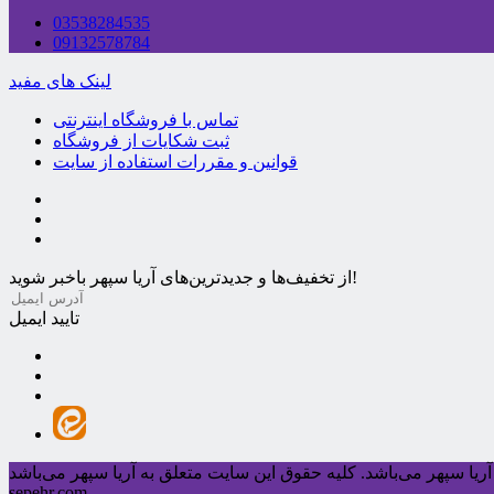
03538284535
09132578784
لینک های مفید
تماس با فروشگاه اینترنتی
ثبت شکایات از فروشگاه
قوانین و مقررات استفاده از سایت
از تخفیف‌ها و جدیدترین‌های آریا سپهر باخبر شوید!
تایید ایمیل
ریا سپهر می‌باشد.
sepehr.com