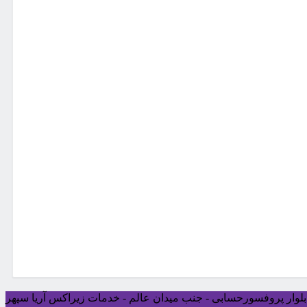
ی بلوار پروفسورحسابی - جنب میدان عالم - خدمات زیراکس آریا سپهر