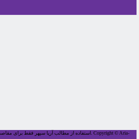
Copyright © Aria-
کليه حقوق اين سايت متعلق به آریا سپهر می‌باشد.
استفاده از مطالب آریا سپهر فقط برای مقاصد غ