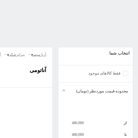
انتخاب شما
آریا سپهر
پیراپزشکی
آ
آناتومی
فقط کالاهای موجود
محدوده قیمت موردنظر (تومان)
از
480,000
تا
480,000