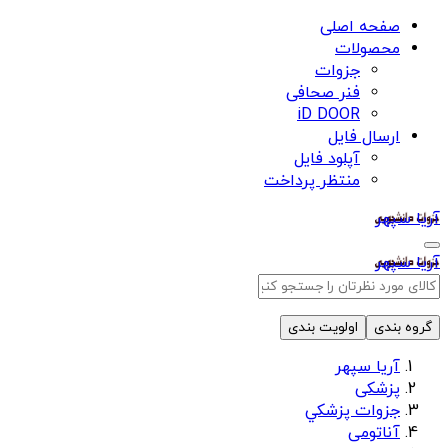
صفحه اصلی
محصولات
جزوات
فنر صحافی
iD DOOR
ارسال فایل
آپلود فایل
منتظر پرداخت
آریا سپهر
آریا سپهر
گروه بندی
اولویت بندی
آریا سپهر
پزشکی
جزوات پزشكي
آناتومی