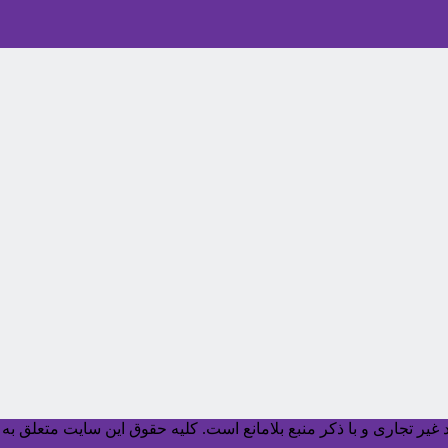
یر تجاری و با ذکر منبع بلامانع است. کليه حقوق اين سايت متعلق به آ