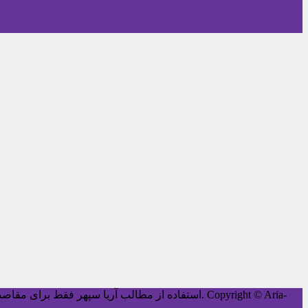
Copyright © Aria-
کليه حقوق اين سايت متعلق به آریا سپهر می‌باشد.
استفاده از مطالب آریا سپهر فقط برای مقاصد غ