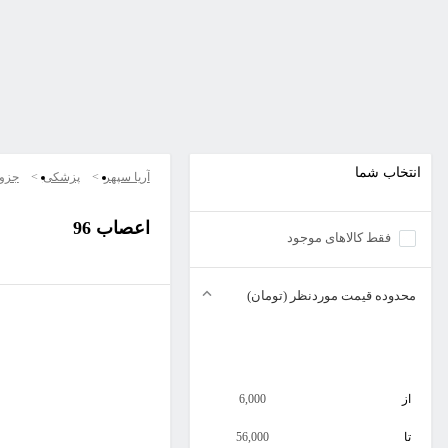
انتخاب شما
آریا سپهر
پزشکی
جزو
اعصاب 96
فقط کالاهای موجود
محدوده قیمت موردنظر (تومان)
از
6,000
تا
56,000