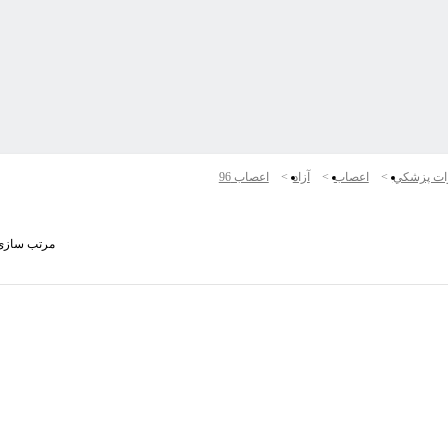
ات پزشكي
اعصاب
آزاد
اعصاب 96
مرتب سازی