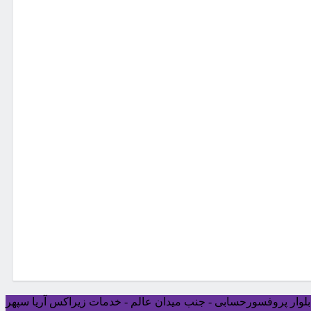
ی بلوار پروفسورحسابی - جنب میدان عالم - خدمات زیراکس آریا سپهر