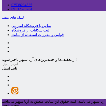
03538284535
09132578784
لینک های مفید
تماس با فروشگاه اینترنتی
ثبت شکایات از فروشگاه
قوانین و مقررات استفاده از سایت
از تخفیف‌ها و جدیدترین‌های آریا سپهر باخبر شوید!
تایید ایمیل
ریا سپهر می‌باشد.
sepehr.com