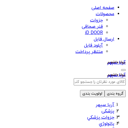
صفحه اصلی
محصولات
جزوات
فنر صحافی
iD DOOR
ارسال فایل
آپلود فایل
منتظر پرداخت
آریا سپهر
آریا سپهر
گروه بندی
اولویت بندی
آریا سپهر
پزشکی
جزوات پزشكي
پاتولوژي