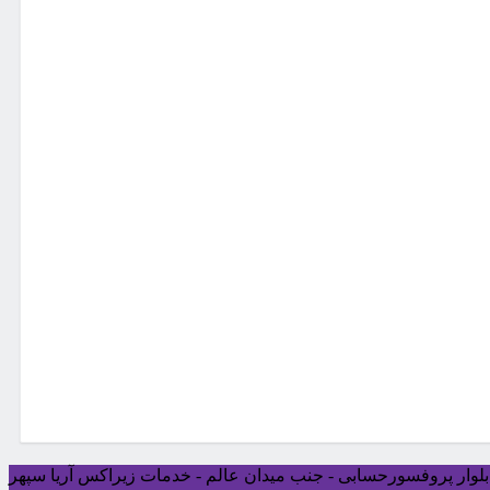
ی بلوار پروفسورحسابی - جنب میدان عالم - خدمات زیراکس آریا سپهر