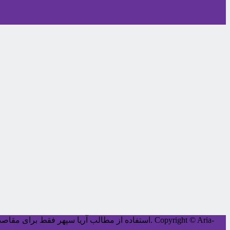
Copyright © Aria-
کليه حقوق اين سايت متعلق به آریا سپهر می‌باشد.
استفاده از مطالب آریا سپهر فقط برای مقاصد غ