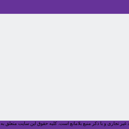
یر تجاری و با ذکر منبع بلامانع است. کليه حقوق اين سايت متعلق به آ