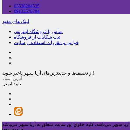
03538284535
09132578784
لینک های مفید
تماس با فروشگاه اینترنتی
ثبت شکایات از فروشگاه
قوانین و مقررات استفاده از سایت
از تخفیف‌ها و جدیدترین‌های آریا سپهر باخبر شوید!
تایید ایمیل
ریا سپهر می‌باشد.
sepehr.com