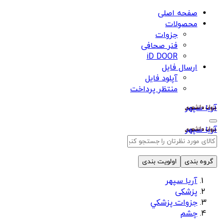
صفحه اصلی
محصولات
جزوات
فنر صحافی
iD DOOR
ارسال فایل
آپلود فایل
منتظر پرداخت
آریا سپهر
آریا سپهر
گروه بندی
اولویت بندی
آریا سپهر
پزشکی
جزوات پزشكي
چشم