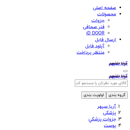
صفحه اصلی
محصولات
جزوات
فنر صحافی
iD DOOR
ارسال فایل
آپلود فایل
منتظر پرداخت
آریا سپهر
آریا سپهر
گروه بندی
اولویت بندی
آریا سپهر
پزشکی
جزوات پزشكي
پوست