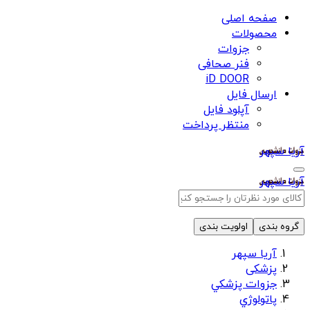
صفحه اصلی
محصولات
جزوات
فنر صحافی
iD DOOR
ارسال فایل
آپلود فایل
منتظر پرداخت
آریا سپهر
آریا سپهر
گروه بندی
اولویت بندی
آریا سپهر
پزشکی
جزوات پزشكي
پاتولوژي