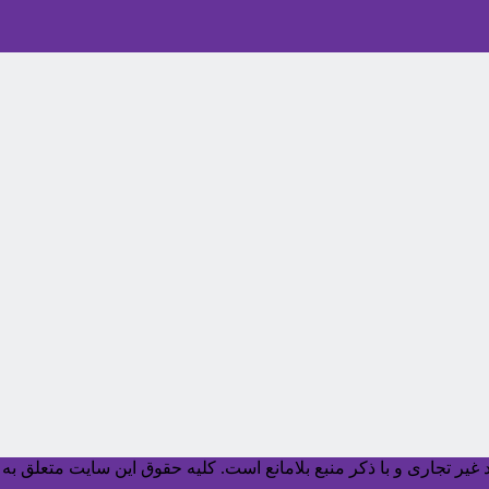
یر تجاری و با ذکر منبع بلامانع است. کليه حقوق اين سايت متعلق به آ