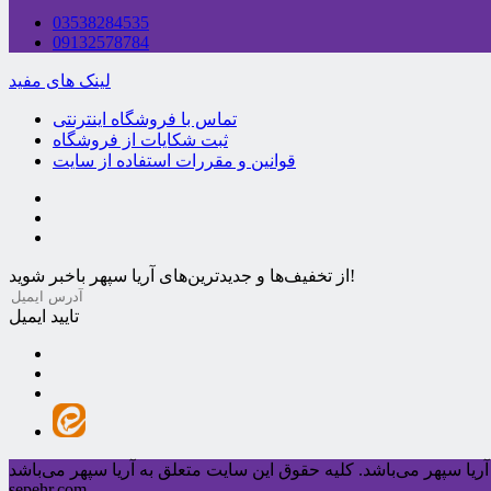
03538284535
09132578784
لینک های مفید
تماس با فروشگاه اینترنتی
ثبت شکایات از فروشگاه
قوانین و مقررات استفاده از سایت
از تخفیف‌ها و جدیدترین‌های آریا سپهر باخبر شوید!
تایید ایمیل
ریا سپهر می‌باشد.
sepehr.com