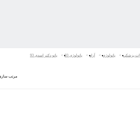
ات پزشكي
پاتولوژي
آزاد
پاتولوژی 93
پاتو دکتر اسدی 93
مرتب سازی