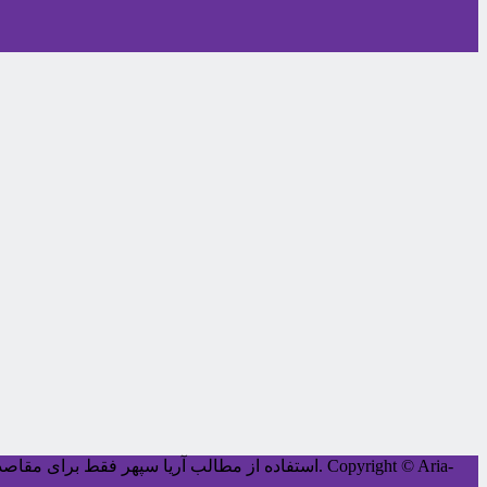
Copyright © Aria-
کليه حقوق اين سايت متعلق به آریا سپهر می‌باشد.
استفاده از مطالب آریا سپهر فقط برای مقاصد غ