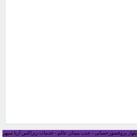
ی بلوار پروفسورحسابی - جنب میدان عالم - خدمات زیراکس آریا سپهر