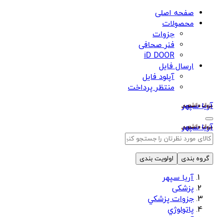
صفحه اصلی
محصولات
جزوات
فنر صحافی
iD DOOR
ارسال فایل
آپلود فایل
منتظر پرداخت
آریا سپهر
آریا سپهر
گروه بندی
اولویت بندی
آریا سپهر
پزشکی
جزوات پزشكي
پاتولوژي