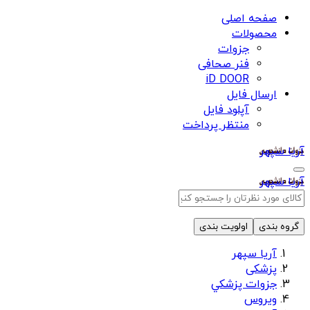
صفحه اصلی
محصولات
جزوات
فنر صحافی
iD DOOR
ارسال فایل
آپلود فایل
منتظر پرداخت
آریا سپهر
آریا سپهر
گروه بندی
اولویت بندی
آریا سپهر
پزشکی
جزوات پزشكي
ویروس