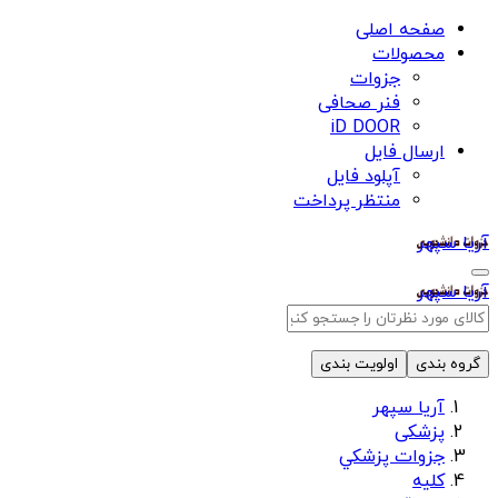
صفحه اصلی
محصولات
جزوات
فنر صحافی
iD DOOR
ارسال فایل
آپلود فایل
منتظر پرداخت
آریا سپهر
آریا سپهر
گروه بندی
اولویت بندی
آریا سپهر
پزشکی
جزوات پزشكي
كليه