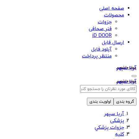
صفحه اصلی
محصولات
جزوات
فنر صحافی
iD DOOR
ارسال فایل
آپلود فایل
منتظر پرداخت
آریا سپهر
آریا سپهر
گروه بندی
اولویت بندی
آریا سپهر
پزشکی
جزوات پزشكي
كليه