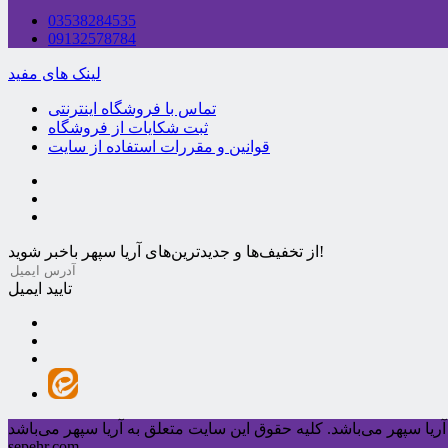
03538284535
09132578784
لینک های مفید
تماس با فروشگاه اینترنتی
ثبت شکایات از فروشگاه
قوانین و مقررات استفاده از سایت
از تخفیف‌ها و جدیدترین‌های آریا سپهر باخبر شوید!
تایید ایمیل
ریا سپهر می‌باشد.
sepehr.com