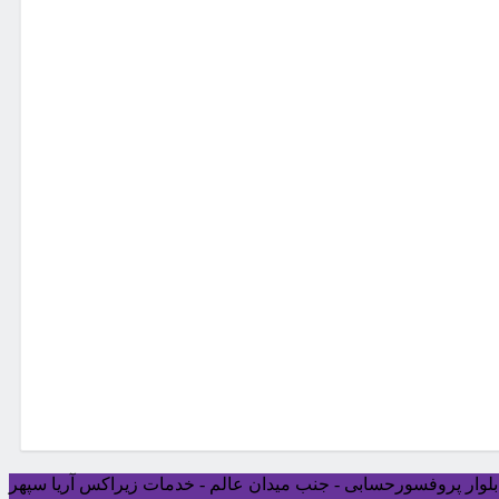
ی بلوار پروفسورحسابی - جنب میدان عالم - خدمات زیراکس آریا سپهر