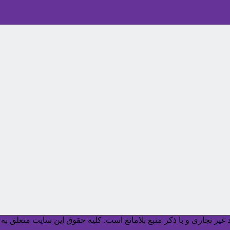
یر تجاری و با ذکر منبع بلامانع است. کليه حقوق اين سايت متعلق به آ