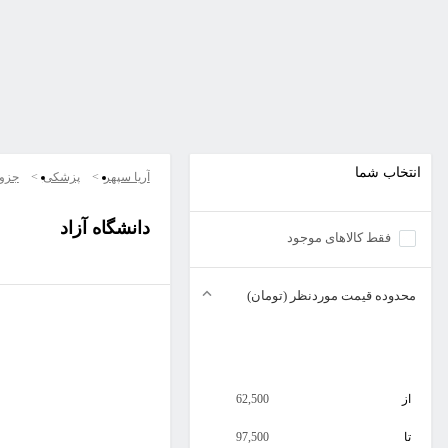
انتخاب شما
آریا سپهر
پزشکی
جزو
دانشگاه آزاد
فقط کالاهای موجود
محدوده قیمت موردنظر (تومان)
از
62,500
تا
97,500