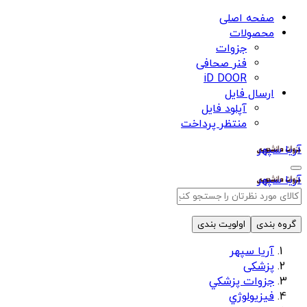
صفحه اصلی
محصولات
جزوات
فنر صحافی
iD DOOR
ارسال فایل
آپلود فایل
منتظر پرداخت
آریا سپهر
آریا سپهر
گروه بندی
اولویت بندی
آریا سپهر
پزشکی
جزوات پزشكي
فيزيولوژي