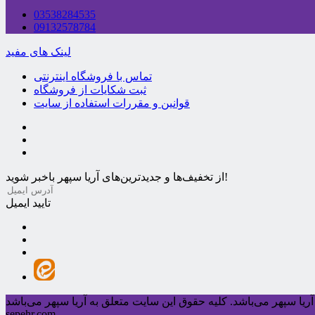
03538284535
09132578784
لینک های مفید
تماس با فروشگاه اینترنتی
ثبت شکایات از فروشگاه
قوانین و مقررات استفاده از سایت
از تخفیف‌ها و جدیدترین‌های آریا سپهر باخبر شوید!
تایید ایمیل
ریا سپهر می‌باشد.
sepehr.com