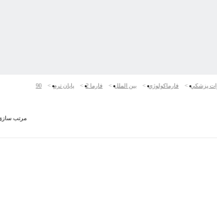
ات پزشكي
فارماكولوژي
بین الملل
فارما 2
پایان ترم
90
مرتب سازی