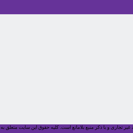
یر تجاری و با ذکر منبع بلامانع است. کليه حقوق اين سايت متعلق به آ