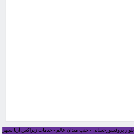
ی بلوار پروفسورحسابی - جنب میدان عالم - خدمات زیراکس آریا سپهر