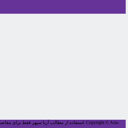
Copyright © Aria-
کليه حقوق اين سايت متعلق به آریا سپهر می‌باشد.
استفاده از مطالب آریا سپهر فقط برای مقاصد غ