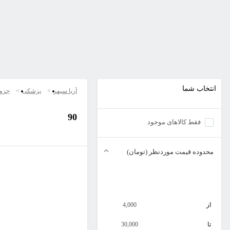
انتخاب شما
آریا سپهر
پزشکی
جزو
90
فقط کالاهای موجود
محدوده قیمت موردنظر (تومان)
از
4,000
تا
30,000