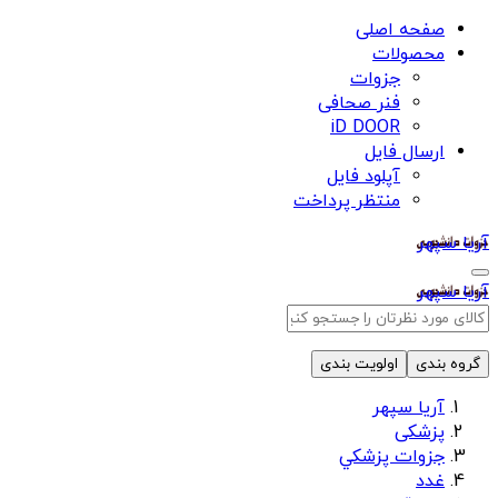
صفحه اصلی
محصولات
جزوات
فنر صحافی
iD DOOR
ارسال فایل
آپلود فایل
منتظر پرداخت
آریا سپهر
آریا سپهر
گروه بندی
اولویت بندی
آریا سپهر
پزشکی
جزوات پزشكي
غدد