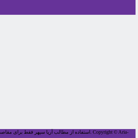
Copyright © Aria-
کليه حقوق اين سايت متعلق به آریا سپهر می‌باشد.
استفاده از مطالب آریا سپهر فقط برای مقاصد غ