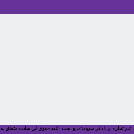
یر تجاری و با ذکر منبع بلامانع است. کليه حقوق اين سايت متعلق به آ