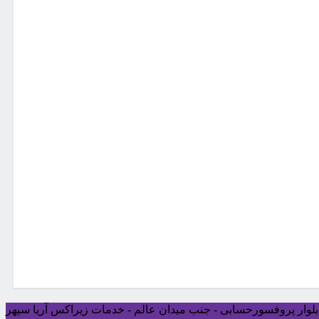
ی بلوار پروفسورحسابی - جنب میدان عالم - خدمات زیراکس آریا سپهر