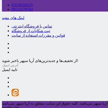
03538284535
09132578784
لینک های مفید
تماس با فروشگاه اینترنتی
ثبت شکایات از فروشگاه
قوانین و مقررات استفاده از سایت
از تخفیف‌ها و جدیدترین‌های آریا سپهر باخبر شوید!
تایید ایمیل
ریا سپهر می‌باشد.
sepehr.com