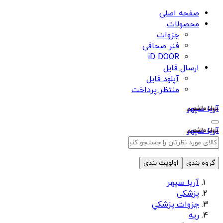
صفحه اصلی
محصولات
جزوات
فنر صحافی
iD DOOR
ارسال فایل
آپلود فایل
منتظر پرداخت
آریا سپهر
آریا سپهر
گروه بندی
اولویت بندی
آریا سپهر
پزشکی
جزوات پزشكي
ريه