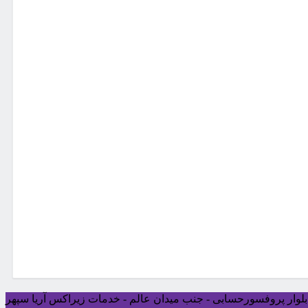
ی بلوار پروفسورحسابی - جنب میدان عالم - خدمات زیراکس آریا سپهر