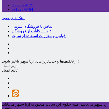
03538284535
09132578784
لینک های مفید
تماس با فروشگاه اینترنتی
ثبت شکایات از فروشگاه
قوانین و مقررات استفاده از سایت
از تخفیف‌ها و جدیدترین‌های آریا سپهر باخبر شوید!
تایید ایمیل
ریا سپهر می‌باشد.
sepehr.com