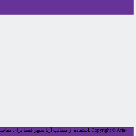
Copyright © Aria-
کليه حقوق اين سايت متعلق به آریا سپهر می‌باشد.
استفاده از مطالب آریا سپهر فقط برای مقاصد غ