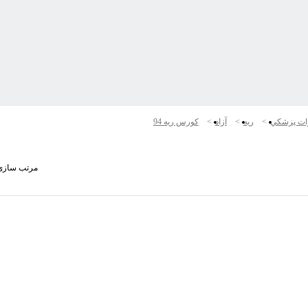
ات پزشكي
ريه
آزاد
کورس ریه 94
مرتب سازی