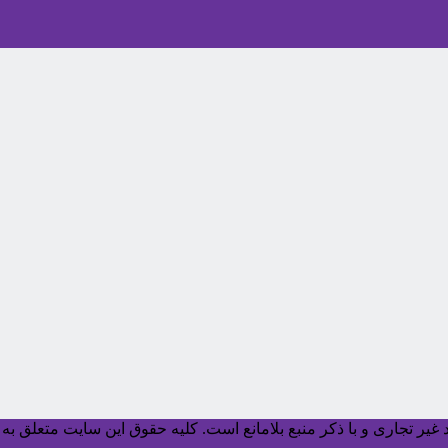
یر تجاری و با ذکر منبع بلامانع است. کليه حقوق اين سايت متعلق به آ