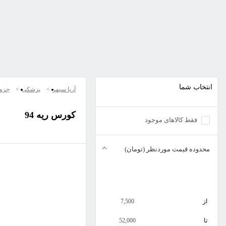
انتخاب شما
آریا سپهر
پزشکی
جزو
کورس ریه 94
فقط کالاهای موجود
محدوده قیمت موردنظر (تومان)
از
7,500
تا
52,000