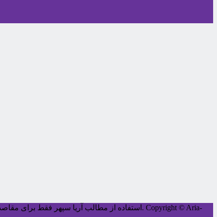
Copyright © Aria-
کليه حقوق اين سايت متعلق به آریا سپهر می‌باشد.
استفاده از مطالب آریا سپهر فقط برای مقاصد غ