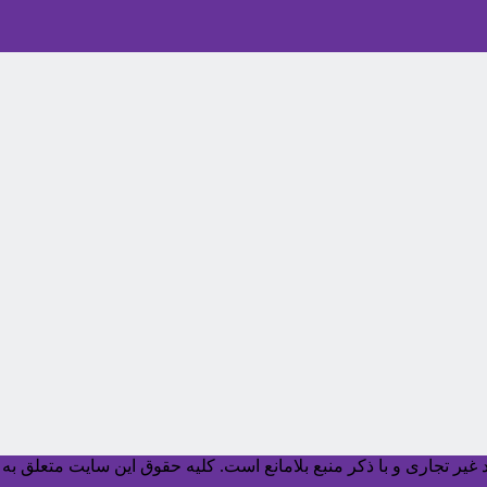
یر تجاری و با ذکر منبع بلامانع است. کليه حقوق اين سايت متعلق به آ